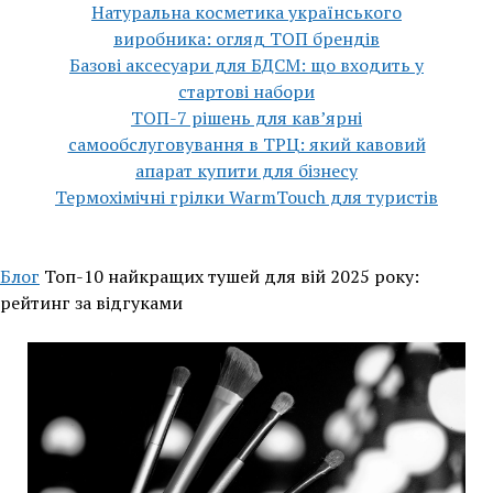
Натуральна косметика українського
виробника: огляд ТОП брендів
Базові аксесуари для БДСМ: що входить у
стартові набори
ТОП-7 рішень для кавʼярні
самообслуговування в ТРЦ: який кавовий
апарат купити для бізнесу
Термохімічні грілки WarmTouch для туристів
Блог
Топ-10 найкращих тушей для вій 2025 року:
рейтинг за відгуками