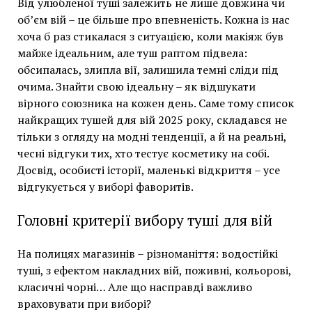
Від улюбленої туші залежить не лише довжина чи
об’єм вій – це більше про впевненість. Кожна із нас
хоча б раз стикалася з ситуацією, коли макіяж був
майже ідеальним, але туш раптом підвела:
обсипалась, злипла вії, залишила темні сліди під
очима. Знайти свою ідеальну – як відшукати
вірного союзника на кожен день. Саме тому список
найкращих тушей для вій 2025 року, складався не
тільки з огляду на модні тенденції, а й на реальні,
чесні відгуки тих, хто тестує косметику на собі.
Досвід, особисті історії, маленькі відкриття – усе
відгукується у виборі фаворитів.
Головні критерії вибору туші для вій
На полицях магазинів – різноманіття: водостійкі
туші, з ефектом накладних вій, поживні, кольорові,
класичні чорні… Але що насправді важливо
враховувати при виборі?