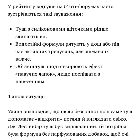
У рейтингу відгуків на б’юті-форумах часто
зустрічаються такі зауваження:
Туші з силіконовими щіточками рідше
злипають вії.
Водостійкі формули рятують у дощ або під
час активних тренувань, але знімати їх
важче.
Об’ємні туші іноді створюють ефект
«павучих лапок», якщо поспішати з
нанесенням.
Типові ситуації
Уляна розповідає, що після безсонної ночі саме туш
допомагає «відкрити» погляд й виглядати свіжо.
Для Лесі вибір туші був вирішальний: їй потрібна
була формула без парфумованих добавок, щоб очі