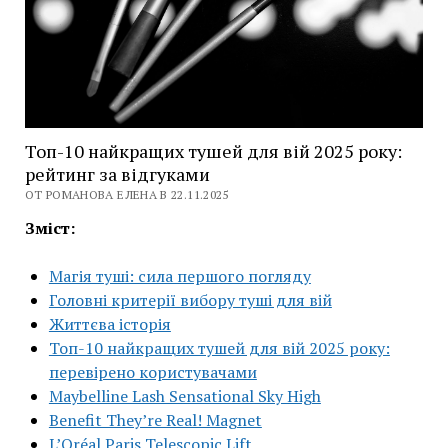
Топ-10 найкращих тушей для вій 2025 року:
рейтинг за відгуками
ОТ РОМАНОВА ЕЛЕНА В 22.11.2025
Зміст:
Магія туші: сила першого погляду
Головні критерії вибору туші для вій
Життєва історія
Топ-10 найкращих тушей для вій 2025 року:
перевірено користувачами
Maybelline Lash Sensational Sky High
Benefit They’re Real! Magnet
L’Oréal Paris Telescopic Lift