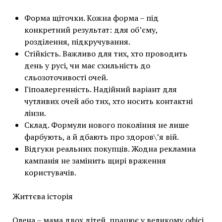
Форма щіточки. Кожна форма – під
конкретний результат: для об’єму,
розділення, підкручування.
Стійкість. Важливо для тих, хто проводить
день у русі, чи має схильність до
сльозоточивості очей.
Гіпоалергенність. Надійний варіант для
чутливих очей або тих, хто носить контактні
лінзи.
Склад. Формули нового покоління не лише
фарбують, а й дбають про здоров\’я вій.
Відгуки реальних покупців. Жодна рекламна
кампанія не замінить щирі враження
користувачів.
Життєва історія
Олена – мама двох дітей, працює у великому офісі