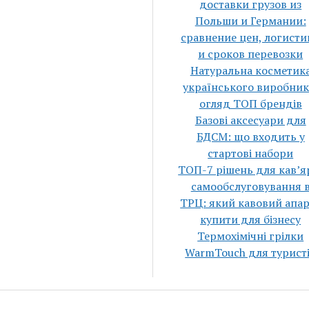
доставки грузов из
Польши и Германии:
сравнение цен, логисти
и сроков перевозки
Натуральна косметик
українського виробник
огляд ТОП брендів
Базові аксесуари для
БДСМ: що входить у
стартові набори
ТОП-7 рішень для кавʼя
самообслуговування 
ТРЦ: який кавовий апа
купити для бізнесу
Термохімічні грілки
WarmTouch для турист