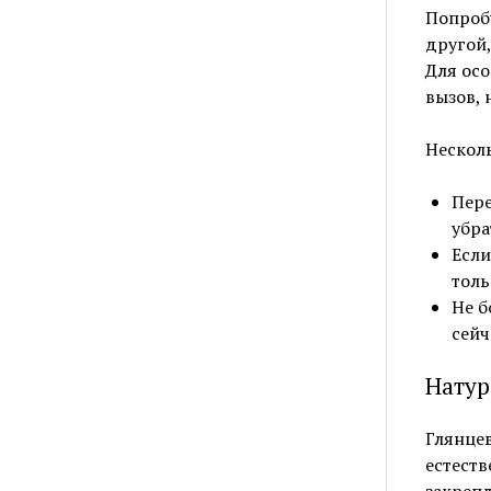
Попробу
другой,
Для осо
вызов, 
Несколь
Пере
убра
Если
толь
Не б
сейч
Натур
Глянце
естеств