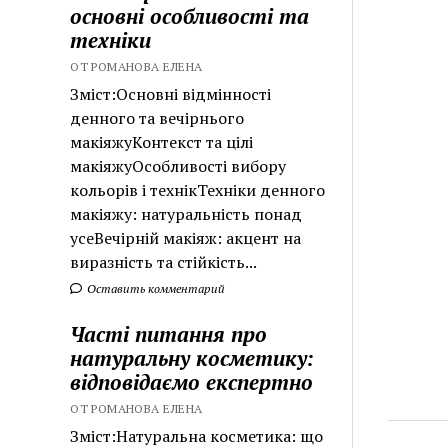
основні особливості та
техніки
ОТ РОМАНОВА ЕЛЕНА
Зміст:Основні відмінності
денного та вечірнього
макіяжуКонтекст та цілі
макіяжуОсобливості вибору
кольорів і технікТехніки денного
макіяжу: натуральність понад
усеВечірній макіяж: акцент на
виразність та стійкість...
Оставить комментарий
Часті питання про
натуральну косметику:
відповідаємо експертно
ОТ РОМАНОВА ЕЛЕНА
Зміст:Натуральна косметика: що