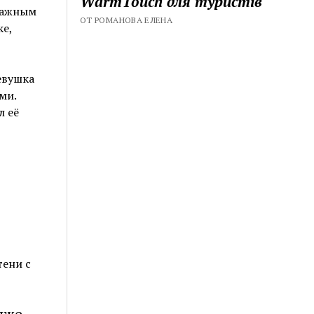
WarmTouch для туристів
лажным
ОТ РОМАНОВА ЕЛЕНА
е,
евушка
ми.
л её
тени с