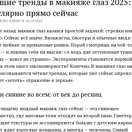
щие тренды в макияже глаз 2025:
лярно прямо сейчас
ОВА ЕЛЕНА В 10.10.2025
т назад макияж глаз казался простой задачей: стрелки ил
о. Сейчас всё иначе. Визажисты, блогеры и обычные люди
 мейкап за привычные рамки. Порой смотришь на чей-то
 — и ловишь себя на мысли: «А ведь две оттеночные туши
х — вовсе не странно». Эксперименты становятся нормой
 в этом хаосе закономерности? Конечно. В макияже глаз на
исовываются чёткие тренды, которые уже сейчас опреде
ет «хотеть» отражение в зеркале.
 и сияние во всем: от век до ресниц
тоящему модный макияж глаз сейчас — это сияющее
нство, где матовые тени отходят на второй план. Глиттер
щие текстуры не ассоциируются больше с детским карна
ят даже взрослые женщины, а иногда — мужчины. Самый