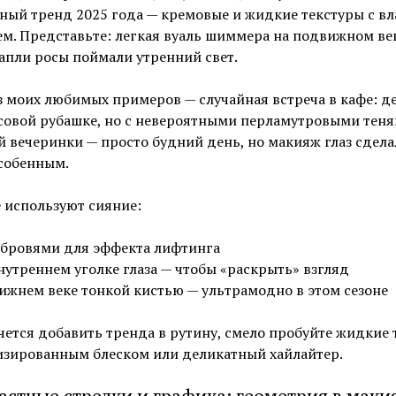
ный тренд 2025 года — кремовые и жидкие текстуры с в
. Представьте: легкая вуаль шиммера на подвижном век
апли росы поймали утренний свет.
 моих любимых примеров — случайная встреча в кафе: д
совой рубашке, но с невероятными перламутровыми теня
 вечеринки — просто будний день, но макияж глаз сдела
собенным.
 используют сияние:
бровями для эффекта лифтинга
нутреннем уголке глаза — чтобы «раскрыть» взгляд
ижнем веке тонкой кистью — ультрамодно в этом сезоне
чется добавить тренда в рутину, смело пробуйте жидкие 
изированным блеском или деликатный хайлайтер.