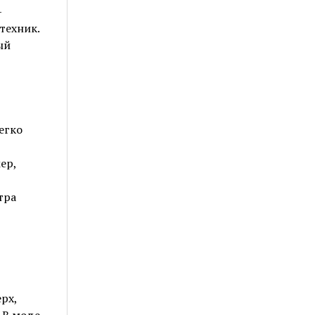
—
техник.
ый
егко
ер,
тра
рх,