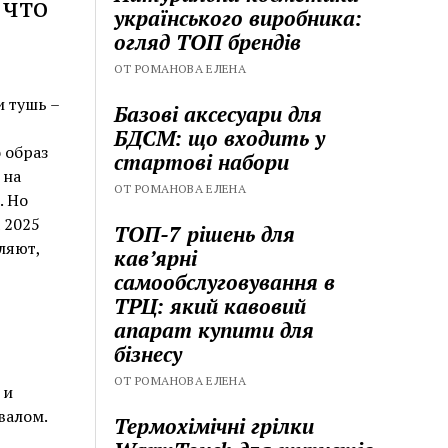
 что
українського виробника:
огляд ТОП брендів
ОТ РОМАНОВА ЕЛЕНА
и тушь –
Базові аксесуари для
БДСМ: що входить у
 образ
стартові набори
 на
ОТ РОМАНОВА ЕЛЕНА
. Но
 2025
ТОП-7 рішень для
ляют,
кавʼярні
самообслуговування в
ТРЦ: який кавовий
апарат купити для
бізнесу
ОТ РОМАНОВА ЕЛЕНА
 и
валом.
Термохімічні грілки