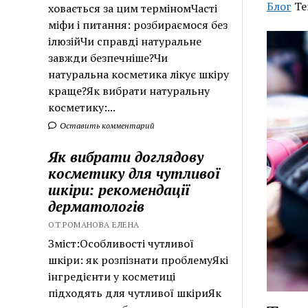
Блог
Те
ховається за цим терміномЧасті
міфи і питання: розбираємося без
ілюзійЧи справді натуральне
завжди безпечніше?Чи
натуральна косметика лікує шкіру
краще?Як вибрати натуральну
косметику:...
Оставить комментарий
Як вибрати доглядову
косметику для чутливої
шкіри: рекомендації
дерматологів
ОТ РОМАНОВА ЕЛЕНА
Зміст:Особливості чутливої
шкіри: як розпізнати проблемуЯкі
інгредієнти у косметиці
підходять для чутливої шкіриЯк