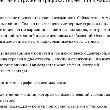
астные стрелки и графика: геометрия в маки
м сезоне появляются свои «изюминки». Сейчас это — чёт
ые линии. Только не классические черные стрелки (хотя 
е отменяет), а вариации из цветных подводок, контрастн
в, двойных линий и даже неоновых окаймлений. Особен
ны хаотичные, будто нарисованные на бегу, штрихи.
 на вечеринке у подруги я познакомилась с девушкой, 
ила стрелки в два оттенка — синий и оранжевый. Это выг
но гармонично. Так создаётся wow-эффект, который
ывает взгляды.
рные идеи графического макияжа:
лки-петли — линии, которые огибают внешний уголок гла
кругом.
ная подводка — контур повторяют разными оттенками.