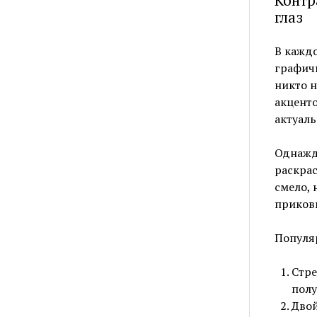
Контр
глаз
В каждо
графичн
никто н
акценто
актуаль
Однажды
раскрас
смело, 
приков
Популя
Стре
полу
Двой