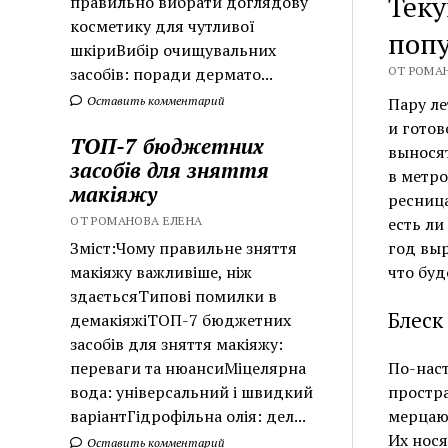
Теку
правильно вибрати доглядову
косметику для чутливої
попу
шкіриВибір очищувальних
засобів: поради дермато...
ОТ РОМАН
Оставить комментарий
Пару ле
и готов
ТОП-7 бюджетних
выносят
засобів для зняття
в метро
макіяжу
ресница
ОТ РОМАНОВА ЕЛЕНА
есть ли
Зміст:Чому правильне зняття
год выр
макіяжу важливіше, ніж
что буд
здаєтьсяТипові помилки в
Блеск
демакіяжіТОП-7 бюджетних
засобів для зняття макіяжу:
переваги та нюансиМіцелярна
По-нас
вода: універсальний і швидкий
простра
варіантГідрофільна олія: дел...
мерцаю
Их нос
Оставить комментарий