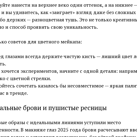
йте нанести на верхнее веко один оттенок, а на нижнее 
 и вы удивитесь, как «заиграет» взгляд даже без сложных 
бо дерзких — разноцветная тушь. Это не только креативн
но и способ проявить свою уникальность.
ко советов для цветного мейкапа:
д глазами всегда держите чистую кисть — лишний цвет л
ть.
 хочется экспериментов, начните с одной детали: наприм
ко с цветной стрелки.
ойтесь сочетать казалось бы несовместимое — яркая пали
ас в тренде.
альные брови и пушистые ресницы
вые образы с идеальными линиями уступили место
енности. В макияже глаз 2025 года брови расчесывают вве