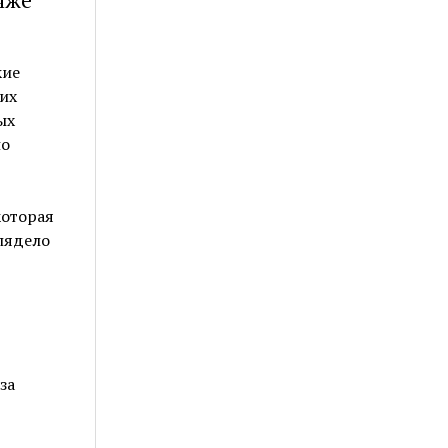
яже
кие
их
ых
но
которая
лядело
за