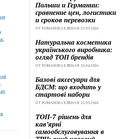
Польши и Германии:
сравнение цен, логистики
ки
и сроков перевозки
ОТ РОМАНОВА ЕЛЕНА В 22.05.2026
а
а:
Натуральна косметика
українського виробника:
огляд ТОП брендів
ОТ РОМАНОВА ЕЛЕНА В 26.04.2026
рні
Базові аксесуари для
в
БДСМ: що входить у
рат
стартові набори
ОТ РОМАНОВА ЕЛЕНА В 22.03.2026
ів
ТОП-7 рішень для
кавʼярні
самообслуговування в
ТРЦ: який кавовий