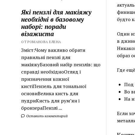
актуаль
Які пензлі для макіяжу
финишем
необхідні в базовому
будто к
наборі: поради
візажиста
Один из
в джин
ОТ РОМАНОВА ЕЛЕНА
Никакой
Зміст:Чому важливо обрати
образ о
правильні пензлі для
макіяжуБазовий набір пензлів: що
Где ещё
справді необхідноОгляд і
призначення кожної
Под 
кистіПензель для тональної
Во в
основиВелика кисть для
На н
пудриКисть для рум’ян і
бронзераПензлі ...
Если хо
Оставить комментарий
металл