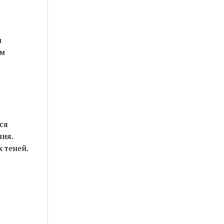
и
им
ся
ния.
 теней.