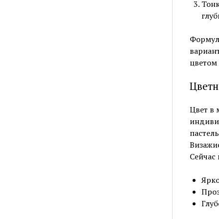
Тонк
глуб
Формул
вариант
цветом 
Цветн
Цвет в 
индивид
пастель
Визажис
Сейчас 
Ярко
Проз
Глуб