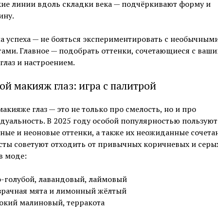
ие линии вдоль складки века — подчёркивают форму и
ину.
а успеха — не бояться экспериментировать с необычным
ами. Главное — подобрать оттенки, сочетающиеся с ваш
глаз и настроением.
ой макияж глаз: игра с палитрой
макияже глаз — это не только про смелость, но и про
уальность. В 2025 году особой популярностью пользуют
ные и неоновые оттенки, а также их неожиданные сочета
ты советуют отходить от привычных коричневых и серых
в моде:
-голубой, лавандовый, лаймовый
рачная мята и лимонный жёлтый
окий малиновый, терракота