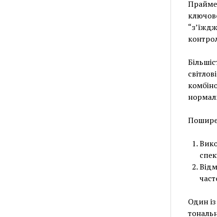
Праймер
ключово
“з’їждж
контро
Більшіс
світлов
комбіно
нормаль
Пошире
Вико
спек
Відм
част
Один із
тональн