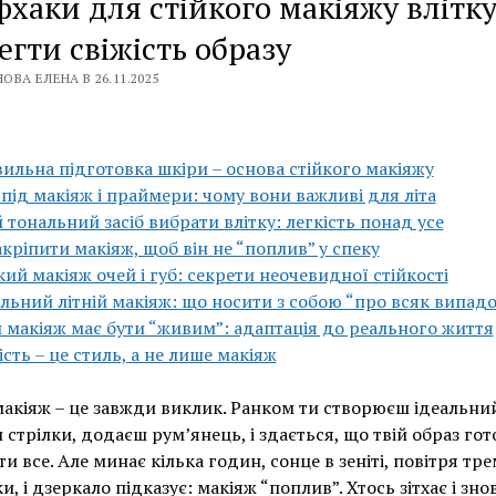
хаки для стійкого макіяжу влітку
егти свіжість образу
ОВА ЕЛЕНА В 26.11.2025
ильна підготовка шкіри – основа стійкого макіяжу
 під макіяж і праймери: чому вони важливі для літа
 тональний засіб вибрати влітку: легкість понад усе
акріпити макіяж, щоб він не “поплив” у спеку
кий макіяж очей і губ: секрети неочевидної стійкості
льний літній макіяж: що носити з собою “про всяк випад
 макіяж має бути “живим”: адаптація до реального життя
ість – це стиль, а не лише макіяж
макіяж – це завжди виклик. Ранком ти створюєш ідеальний
стрілки, додаєш рум’янець, і здається, що твій образ го
и все. Але минає кілька годин, сонце в зеніті, повітря тр
и, і дзеркало підказує: макіяж “поплив”. Хтось зітхає і зно