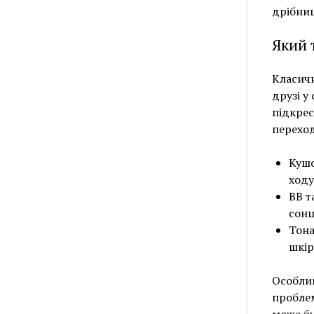
дрібниц
Який 
Класичн
друзі у
підкрес
переход
Кушо
ходу
ВВ т
сонц
Тона
шкір
Особлив
проблем