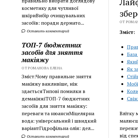
Лайф
правильно вибрати доглядову
косметику для чутливої
збер
шкіриВибір очищувальних
засобів: поради дермато...
ОТ РОМАН
Оставить комментарий
Зміст:
ТОП-7 бюджетних
Прав
засобів для зняття
База
макіяжу
Який
ОТ РОМАНОВА ЕЛЕНА
Як з
Зміст:Чому правильне зняття
Стій
макіяжу важливіше, ніж
Мобі
здаєтьсяТипові помилки в
Коли
демакіяжіТОП-7 бюджетних
Свіж
засобів для зняття макіяжу:
переваги та нюансиМіцелярна
Влітку 
вода: універсальний і швидкий
малюєш 
варіантГідрофільна олія: дел...
пережит
від спек
Оставить комментарий