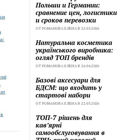
Польши и Германии:
сравнение цен, логистики
ки
и сроков перевозки
ОТ РОМАНОВА ЕЛЕНА В 22.05.2026
а
а:
Натуральна косметика
українського виробника:
огляд ТОП брендів
ОТ РОМАНОВА ЕЛЕНА В 26.04.2026
рні
Базові аксесуари для
в
БДСМ: що входить у
рат
стартові набори
ОТ РОМАНОВА ЕЛЕНА В 22.03.2026
ів
ТОП-7 рішень для
кавʼярні
самообслуговування в
ТРЦ: який кавовий