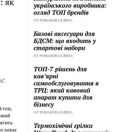
: як
українського виробника:
огляд ТОП брендів
ОТ РОМАНОВА ЕЛЕНА
Базові аксесуари для
БДСМ: що входить у
стартові набори
ОТ РОМАНОВА ЕЛЕНА
ТОП-7 рішень для
кавʼярні
ок”
самообслуговування в
ТРЦ: який кавовий
апарат купити для
бізнесу
 тон,
ОТ РОМАНОВА ЕЛЕНА
товий
емтить
Термохімічні грілки
ву ховає