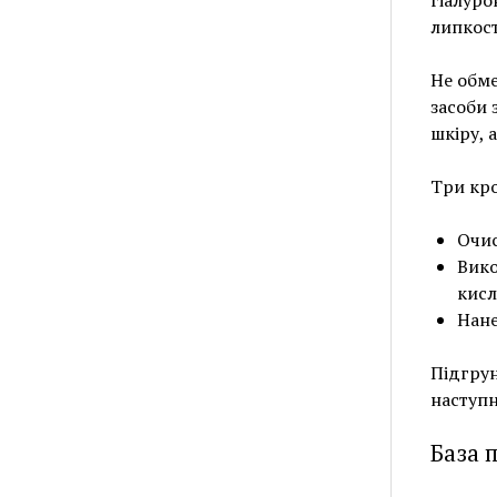
гіалуро
липкост
Не обме
засоби 
шкіру, 
Три кро
Очис
Вико
кисл
Нане
Підгрун
наступн
База 