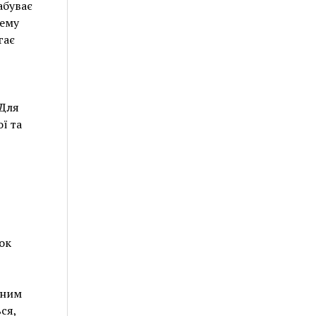
абуває
рему
гає
 Для
ї та
ок
еним
ся,