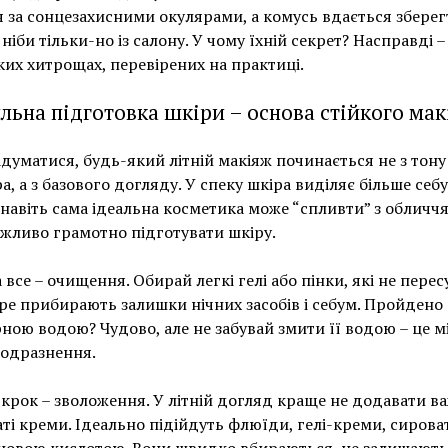
 за сонцезахисними окулярами, а комусь вдається зберег
 ніби тільки-но із салону. У чому їхній секрет? Насправді –
их хитрощах, перевірених на практиці.
льна підготовка шкіри – основа стійкого ма
думатися, будь-який літній макіяж починається не з тону
а, а з базового догляду. У спеку шкіра виділяє більше себ
 і навіть сама ідеальна косметика може “спливти” з обличчя
жливо грамотно підготувати шкіру.
 все – очищення. Обирай легкі гелі або пінки, які не пере
ре прибирають залишки нічних засобів і себум. Пройдено 
ною водою? Чудово, але не забувай змити її водою – це мі
подразнення.
крок – зволоження. У літній догляд краще не додавати важ
аті креми. Ідеально підійдуть флюїди, гелі-креми, сирова