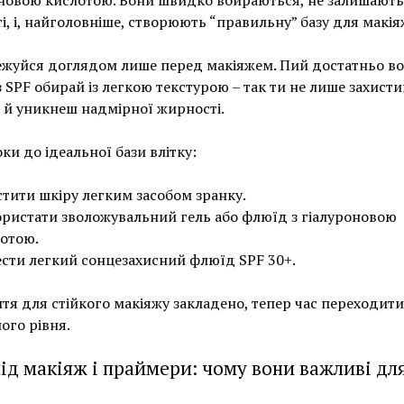
новою кислотою. Вони швидко вбираються, не залишають
і, і, найголовніше, створюють “правильну” базу для макія
жуйся доглядом лише перед макіяжем. Пий достатньо во
з SPF обирай із легкою текстурою – так ти не лише захист
а й уникнеш надмірної жирності.
ки до ідеальної бази влітку:
тити шкіру легким засобом зранку.
ристати зволожувальний гель або флюїд з гіалуроновою
отою.
сти легкий сонцезахисний флюїд SPF 30+.
тя для стійкого макіяжу закладено, тепер час переходити
ого рівня.
під макіяж і праймери: чому вони важливі для