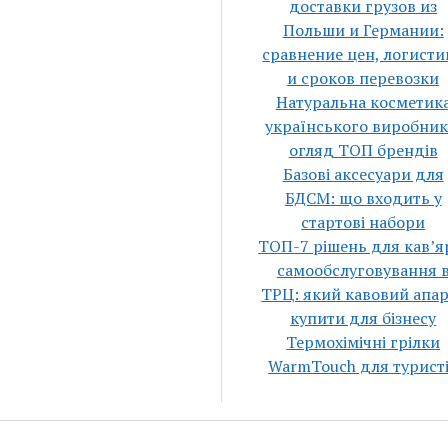
доставки грузов из
Польши и Германии:
сравнение цен, логисти
и сроков перевозки
Натуральна косметик
українського виробник
огляд ТОП брендів
Базові аксесуари для
БДСМ: що входить у
стартові набори
ТОП-7 рішень для кавʼя
самообслуговування 
ТРЦ: який кавовий апа
купити для бізнесу
Термохімічні грілки
WarmTouch для турист