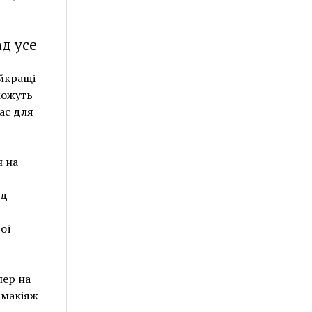
ад усе
айкращі
можуть
ас для
н на
ід
ої
лер на
 макіяж