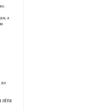
жу.
ди, а
иш
 до
 літа