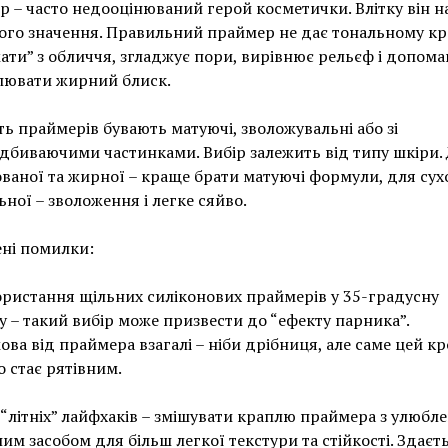
 – часто недооцінюваний герой косметички. Влітку він н
го значення. Правильний праймер не дає тональному к
ати” з обличчя, згладжує пори, вирівнює рельєф і допома
лювати жирний блиск.
ть праймерів бувають матуючі, зволожувальні або зі
ідбиваючими частинками. Вибір залежить від типу шкіри.
ваної та жирної – краще брати матуючі формули, для сухо
ної – зволоження і легке сяйво.
ні помилки:
ристання щільних силіконових праймерів у 35-градусну
у – такий вибір може призвести до “ефекту парника”.
ова від праймера взагалі – ніби дрібниця, але саме цей кр
о стає рятівним.
 “літніх” лайфхаків – змішувати краплю праймера з улюбл
им засобом для більш легкої текстури та стійкості. Здаєть