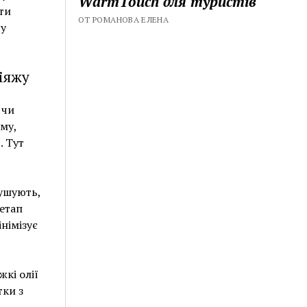
WarmTouch для туристів
ти
ОТ РОМАНОВА ЕЛЕНА
 у
кіяжу
 чи
уму,
. Тут
сушують,
етап
німізує
кі олії
тки з