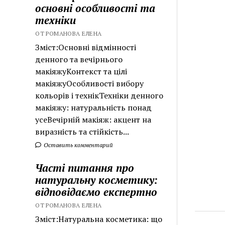
основні особливості та
техніки
ОТ РОМАНОВА ЕЛЕНА
Зміст:Основні відмінності
денного та вечірнього
макіяжуКонтекст та цілі
макіяжуОсобливості вибору
кольорів і технікТехніки денного
макіяжу: натуральність понад
усеВечірній макіяж: акцент на
виразність та стійкість...
Оставить комментарий
Часті питання про
натуральну косметику:
відповідаємо експертно
ОТ РОМАНОВА ЕЛЕНА
Зміст:Натуральна косметика: що