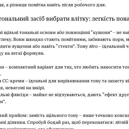
я, а різниця помітна навіть після робочого дня.
тональний засіб вибрати влітку: легкість пон
і щільні тональні основи або повноцінні “кушони” – не н
 спеку. Вони швидко стають помітними, забивають пори, 
лити лущення або навіть “стекти”. Тому літо – ідеальний ч
у на легкі формули.
н – компактний варіант для тих, хто любить наносити то
.
а СС-креми – ідеальні для вирівнювання тону та захисту в
я, невагомі на шкірі.
льні флюїди – майже не відчуваються, дають “ефект друг
и”.
ий прийом: замість щільного тону – лише точково конси
ні ділянки. Спробуй бодай раз, щоб переконатися: літній