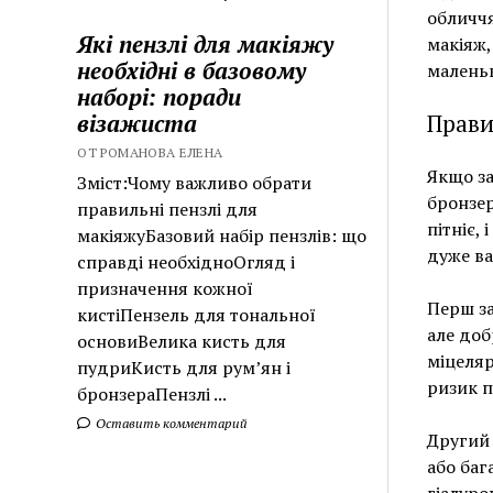
обличчя
Які пензлі для макіяжу
макіяж,
необхідні в базовому
маленьк
наборі: поради
візажиста
Прави
ОТ РОМАНОВА ЕЛЕНА
Якщо за
Зміст:Чому важливо обрати
бронзер
правильні пензлі для
пітніє,
макіяжуБазовий набір пензлів: що
дуже ва
справді необхідноОгляд і
призначення кожної
Перш за
кистіПензель для тональної
але доб
основиВелика кисть для
міцеляр
пудриКисть для рум’ян і
ризик 
бронзераПензлі ...
Оставить комментарий
Другий 
або баг