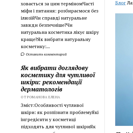
Блог
Ла
ховається за цим терміномЧасті
міфи і питання: розбираємося без
ілюзійЧи справді натуральне
завжди безпечніше?Чи
натуральна косметика лікує шкіру
краще?Як вибрати натуральну
косметику:...
Оставить комментарий
Як вибрати доглядову
косметику для чутливої
шкіри: рекомендації
дерматологів
ОТ РОМАНОВА ЕЛЕНА
Зміст:Особливості чутливої
шкіри: як розпізнати проблемуЯкі
інгредієнти у косметиці
підходять для чутливої шкіриЯк