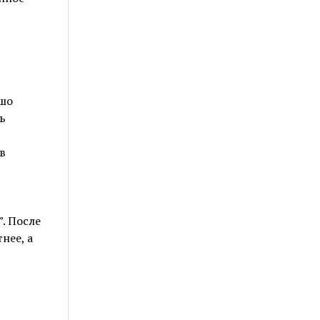
,
ошо
ь
в
. После
нее, а