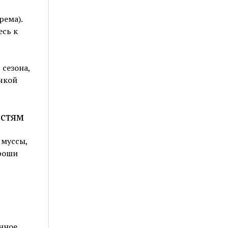
рема).
есь к
 сезона,
чкой
остям
 муссы,
роши
нное