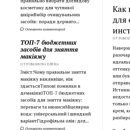
правильно вибрати доглядову
Как 
косметику для чутливої
шкіриВибір очищувальних
для 
засобів: поради дермато...
инс
Оставить комментарий
ОТ РОМАН
ТОП-7 бюджетних
Наверня
засобів для зняття
разочар
макіяжу
идеальн
ОТ РОМАНОВА ЕЛЕНА
оттенку
Зміст:Чому правильне зняття
или бук
макіяжу важливіше, ніж
отправи
здаєтьсяТипові помилки в
Истинна
демакіяжіТОП-7 бюджетних
недоста
засобів для зняття макіяжу:
только 
переваги та нюансиМіцелярна
крем, к
вода: універсальний і швидкий
разбира
варіантГідрофільна олія: дел...
Оставить комментарий