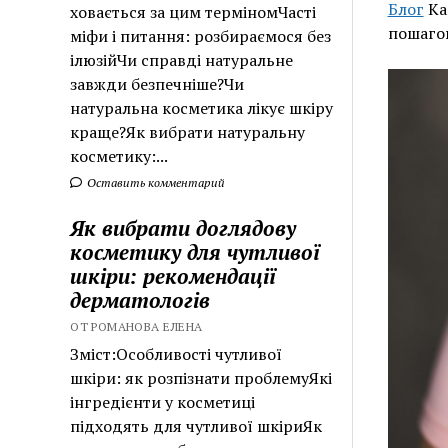
Блог
Ка
ховається за цим терміномЧасті
пошаго
міфи і питання: розбираємося без
ілюзійЧи справді натуральне
завжди безпечніше?Чи
натуральна косметика лікує шкіру
краще?Як вибрати натуральну
косметику:...
Оставить комментарий
Як вибрати доглядову
косметику для чутливої
шкіри: рекомендації
дерматологів
ОТ РОМАНОВА ЕЛЕНА
Зміст:Особливості чутливої
шкіри: як розпізнати проблемуЯкі
інгредієнти у косметиці
підходять для чутливої шкіриЯк