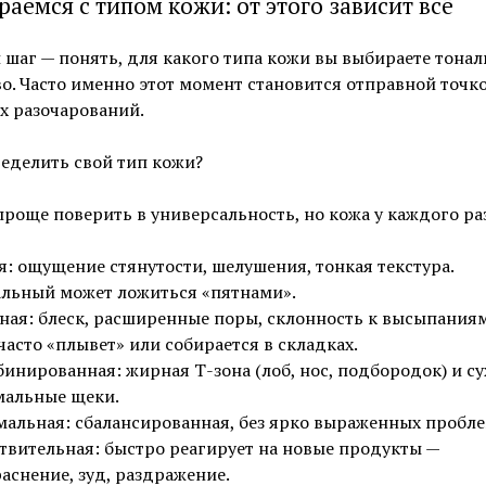
раемся с типом кожи: от этого зависит всё
шаг — понять, для какого типа кожи вы выбираете тонал
о. Часто именно этот момент становится отправной точко
х разочарований.
еделить свой тип кожи?
роще поверить в универсальность, но кожа у каждого ра
я: ощущение стянутости, шелушения, тонкая текстура.
льный может ложиться «пятнами».
ая: блеск, расширенные поры, склонность к высыпаниям
часто «плывет» или собирается в складках.
инированная: жирная Т-зона (лоб, нос, подбородок) и су
мальные щеки.
альная: сбалансированная, без ярко выраженных пробле
твительная: быстро реагирует на новые продукты —
аснение, зуд, раздражение.