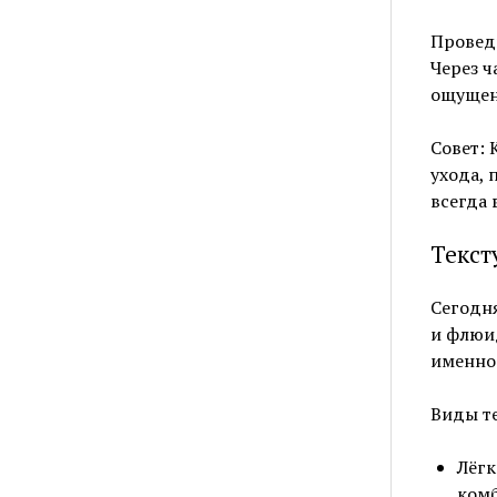
Проведи
Через ч
ощущен
Совет: 
ухода, 
всегда 
Текст
Сегодня
и флюи
именно
Виды те
Лёгк
комб