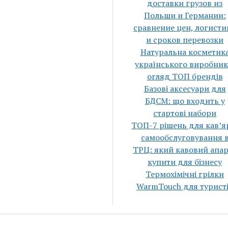
доставки грузов из
Польши и Германии:
сравнение цен, логисти
и сроков перевозки
Натуральна косметик
українського виробник
огляд ТОП брендів
Базові аксесуари для
БДСМ: що входить у
стартові набори
ТОП-7 рішень для кавʼя
самообслуговування 
ТРЦ: який кавовий апа
купити для бізнесу
Термохімічні грілки
WarmTouch для турист