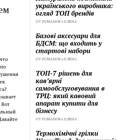
українського виробника:
ем
огляд ТОП брендів
ОТ РОМАНОВА ЕЛЕНА
Базові аксесуари для
БДСМ: що входить у
стартові набори
что
ОТ РОМАНОВА ЕЛЕНА
 по
ТОП-7 рішень для
лушения
кавʼярні
ек
самообслуговування в
са?
ТРЦ: який кавовий
крывает
апарат купити для
 Вот
бізнесу
нальный
Давайте
ОТ РОМАНОВА ЕЛЕНА
Термохімічні грілки