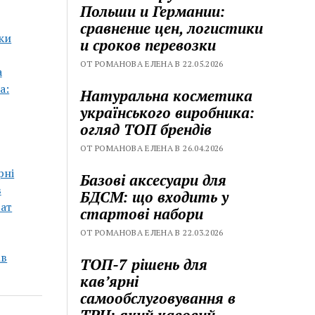
Польши и Германии:
сравнение цен, логистики
ки
и сроков перевозки
ОТ РОМАНОВА ЕЛЕНА В 22.05.2026
а
а:
Натуральна косметика
українського виробника:
огляд ТОП брендів
ОТ РОМАНОВА ЕЛЕНА В 26.04.2026
рні
Базові аксесуари для
в
БДСМ: що входить у
рат
стартові набори
ОТ РОМАНОВА ЕЛЕНА В 22.03.2026
ів
ТОП-7 рішень для
кавʼярні
самообслуговування в
ТРЦ: який кавовий