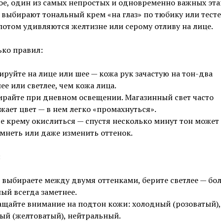
е, один из самых непростых и одновременно важных эта
выбирают тональный крем «на глаз» по тюбику или тесте
 потом удивляются желтизне или серому отливу на лице.
ько правил:
ируйте на лице или шее — кожа рук зачастую на тон-два
ее или светлее, чем кожа лица.
райте при дневном освещении. Магазинный свет часто
жает цвет — в нем легко «промахнуться».
е крему окислиться — спустя несколько минут тон может
мнеть или даже изменить оттенок.
:
 выбираете между двумя оттенками, берите светлее — бол
ый всегда заметнее.
щайте внимание на подтон кожи: холодный (розоватый),
ый (желтоватый), нейтральный.