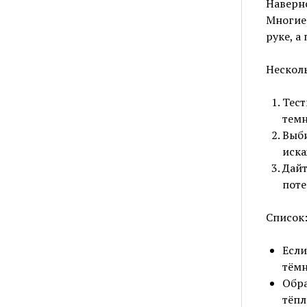
Наверно
Многие 
руке, а
Нескол
Тест
темн
Выби
иска
Дайт
поте
Список
Если
тёмн
Обра
тёпл