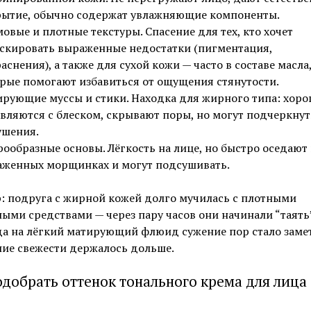
ытие, обычно содержат увлажняющие компоненты.
овые и плотные текстуры. Спасение для тех, кто хочет
скировать выраженные недостатки (пигментация,
аснения), а также для сухой кожи — часто в составе масла
рые помогают избавиться от ощущения стянутости.
рующие муссы и стики. Находка для жирного типа: хор
вляются с блеском, скрывают поры, но могут подчеркнут
ушения.
ообразные основы. Лёгкость на лице, но быстро оседают 
женных морщинках и могут подсушивать.
: подруга с жирной кожей долго мучилась с плотными
ыми средствами — через пару часов они начинали “таять”
а на лёгкий матирующий флюид сужение пор стало замет
ие свежести держалось дольше.
одобрать оттенок тонального крема для лица