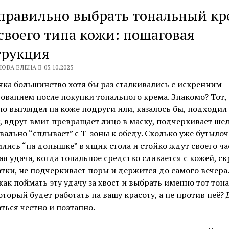
правильно выбрать тональный кр
своего типа кожи: пошаговая
трукция
ОВА ЕЛЕНА В 05.10.2025
ка большинство хотя бы раз сталкивались с искренним
ованием после покупки тонального крема. Знакомо? Тот, 
о выглядел на коже подруги или, казалось бы, подходил
, вдруг вмиг превращает лицо в маску, подчеркивает ше
вально “сплывает” с Т-зоны к обеду. Сколько уже бутылоч
лись “на донышке” в ящик стола и стойко ждут своего ча
я удача, когда тональное средство сливается с кожей, с
тки, не подчеркивает поры и держится до самого вечера.
как поймать эту удачу за хвост и выбрать именно тот то
оторый будет работать на вашу красоту, а не против неё? 
ться честно и поэтапно.