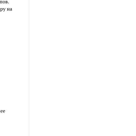
пов.
ру на
ее