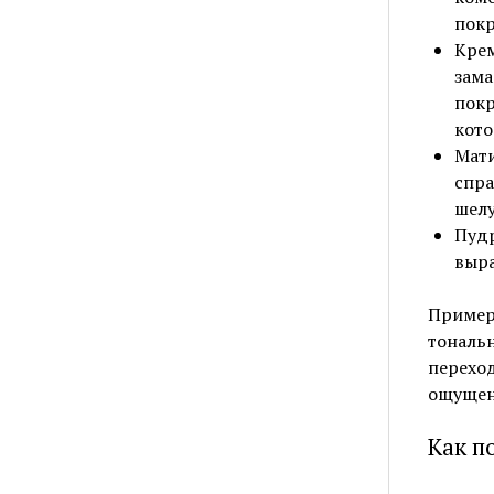
покр
Крем
зама
покр
кото
Мати
спра
шел
Пудр
выра
Пример
тональн
переход
ощущен
Как п