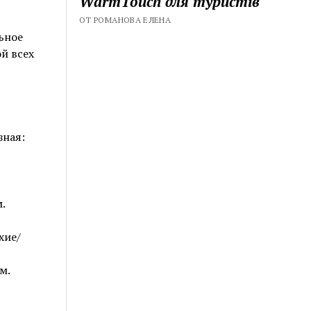
WarmTouch для туристів
ОТ РОМАНОВА ЕЛЕНА
ьное
й всех
зная:
.
хие/
м.