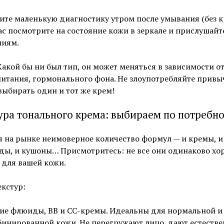
те маленькую диагностику утром после умывания (без к
ас посмотрите на состояние кожи в зеркале и прислушайт
иям.
Какой бы ни был тип, он может меняться в зависимости от
питания, гормонального фона. Не злоупотребляйте привы
выбирать один и тот же крем!
ура тонального крема: выбираем по потребн
 на рынке неимоверное количество формул — и кремы, и
ды, и кушоны… Присмотритесь: не все они одинаково хо
 для вашей кожи.
кстур:
ие флюиды, BB и CC-кремы. Идеальны для нормальной и
инированной кожи. Не перегружают лицо, дают естестве