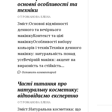
основні особливості та
техніки
ОТ РОМАНОВА ЕЛЕНА
Зміст:Основні відмінності
денного та вечірнього
макіяжуКонтекст та цілі
макіяжуОсобливості вибору
кольорів і технікТехніки денного
макіяжу: натуральність понад
усеВечірній макіяж: акцент на
виразність та стійкість...
Оставить комментарий
Часті питання про
натуральну косметику:
відповідаємо експертно
ОТ РОМАНОВА ЕЛЕНА
Зміст:Натуральна косметика: що