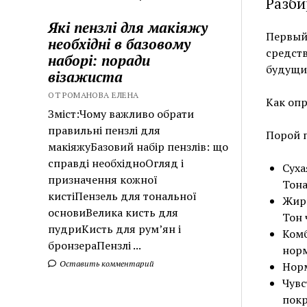
Разби
Які пензлі для макіяжу
Первый 
необхідні в базовому
средств
наборі: поради
будущи
візажиста
ОТ РОМАНОВА ЕЛЕНА
Как опр
Зміст:Чому важливо обрати
правильні пензлі для
Порой п
макіяжуБазовий набір пензлів: що
справді необхідноОгляд і
Суха
призначення кожної
Тона
кистіПензель для тональної
Жирн
основиВелика кисть для
Тон 
пудриКисть для рум’ян і
Комб
бронзераПензлі ...
нор
Оставить комментарий
Норм
Чувс
покр