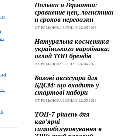
Польши и Германии:
сравнение цен, логистики
ки
и сроков перевозки
ОТ РОМАНОВА ЕЛЕНА В 22.05.2026
а
а:
Натуральна косметика
українського виробника:
огляд ТОП брендів
ОТ РОМАНОВА ЕЛЕНА В 26.04.2026
рні
Базові аксесуари для
в
БДСМ: що входить у
рат
стартові набори
ОТ РОМАНОВА ЕЛЕНА В 22.03.2026
ів
ТОП-7 рішень для
кавʼярні
самообслуговування в
ТРЦ: який кавовий