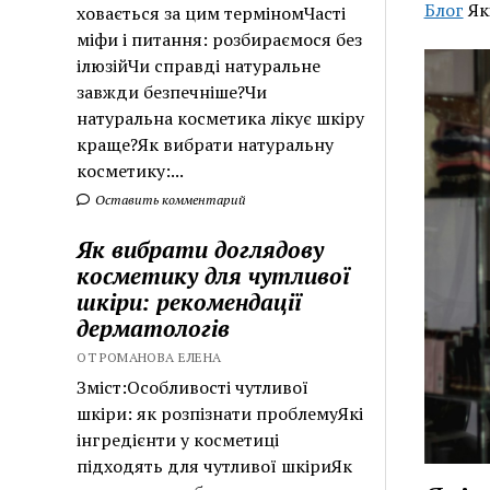
Блог
Як
ховається за цим терміномЧасті
міфи і питання: розбираємося без
ілюзійЧи справді натуральне
завжди безпечніше?Чи
натуральна косметика лікує шкіру
краще?Як вибрати натуральну
косметику:...
Оставить комментарий
Як вибрати доглядову
косметику для чутливої
шкіри: рекомендації
дерматологів
ОТ РОМАНОВА ЕЛЕНА
Зміст:Особливості чутливої
шкіри: як розпізнати проблемуЯкі
інгредієнти у косметиці
підходять для чутливої шкіриЯк