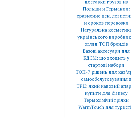
доставки грузов из
Польши и Германии:
сравнение цен, логисти
и сроков перевозки
Натуральна косметик
українського виробник
огляд ТОП брендів
Базові аксесуари для
БДСМ: що входить у
стартові набори
ТОП-7 рішень для кавʼя
самообслуговування 
ТРЦ: який кавовий апа
купити для бізнесу
Термохімічні грілки
WarmTouch для турист