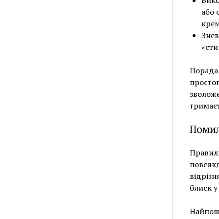
Вико
або 
кре
Знев
«сти
Порада 
простог
зволоже
тримаєт
Помил
Правиль
повсякд
відрізн
блиск у
Найпош