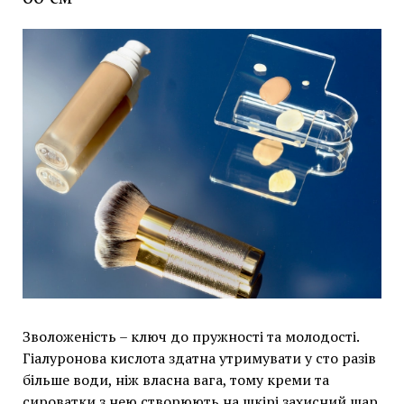
Зволоженість – ключ до пружності та молодості.
Гіалуронова кислота здатна утримувати у сто разів
більше води, ніж власна вага, тому креми та
сироватки з нею створюють на шкірі захисний шар