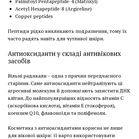
Palmitoyl Pentapeptide-4 (Matrixyl)
Acetyl Hexapeptide-8 (Argireline)
Copper peptides
Пептиди рідко викликають подразнення, тому їх
часто радять навіть для чутливої шкіри.
Антиоксиданти у складі антивікових
засобів
Вільні радикали – одна з причин передчасного
старіння. Саме антиоксиданти нейтралізують ці
агресивні молекули й допомагають захистити ДНК
клітин. До найпопулярніших відносять вітамін С
(аскорбінова кислота), вітамін Е (токоферол),
коензим Q10, флавоноїди та поліфеноли.
Косметика з антиоксидантами корисна не лише
для вікової шкіри: її варто використовувати