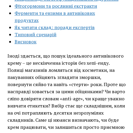
Фітогормони та рослинні екстракти
Ферменти та ензими в антивікових
продуктах
Як читати склад: поради експертів
Типовий сценарій
Висновок
Іноді здається, що пошук ідеального антивікового
крему – це нескінченна історія без хепі-енду.
Полиці магазинів ломляться від косметики, на
пакуваннях обіцяють згладити зморшки,
повернути сяйво та навіть «стерти» роки. Проте що
насправді ховається за цими обіцянками? Чи варто
сліпо довіряти словам «anti-age», чи краще уважно
вивчати етикетки? Вибір стає ще складнішим, коли
на очі потрапляють десятки незрозумілих
складників. Саме ці нюанси визначають, чи буде
крем працювати, чи залишиться просто приємною