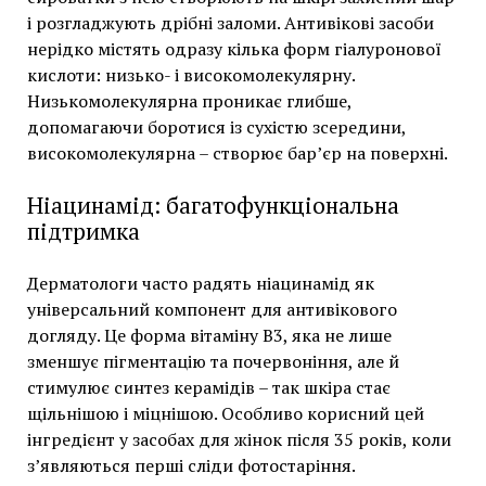
і розгладжують дрібні заломи. Антивікові засоби
нерідко містять одразу кілька форм гіалуронової
кислоти: низько- і високомолекулярну.
Низькомолекулярна проникає глибше,
допомагаючи боротися із сухістю зсередини,
високомолекулярна – створює бар’єр на поверхні.
Ніацинамід: багатофункціональна
підтримка
Дерматологи часто радять ніацинамід як
універсальний компонент для антивікового
догляду. Це форма вітаміну B3, яка не лише
зменшує пігментацію та почервоніння, але й
стимулює синтез керамідів – так шкіра стає
щільнішою і міцнішою. Особливо корисний цей
інгредієнт у засобах для жінок після 35 років, коли
з’являються перші сліди фотостаріння.