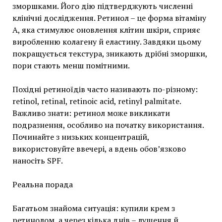
зморшками. Його дію підтверджують численні
клінічні дослідження. Ретинол – це форма вітаміну
А, яка стимулює оновлення клітин шкіри, сприяє
виробленню колагену й еластину. Завдяки цьому
покращується текстура, зникають дрібні зморшки,
пори стають менш помітними.
Похідні ретиноїдів часто називають по-різному:
retinol, retinal, retinoic acid, retinyl palmitate.
Важливо знати: ретинол може викликати
подразнення, особливо на початку використання.
Починайте з низьких концентрацій,
використовуйте ввечері, а вдень обов’язково
наносіть SPF.
Реальна порада
Багатьом знайома ситуація: купили крем з
ретинолом, а через кілька днів – лущення й