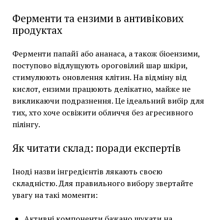
Ферменти та ензими в антивікових
продуктах
Ферменти папайї або ананаса, а також біоензими,
поступово відлущують ороговілий шар шкіри,
стимулюють оновлення клітин. На відміну від
кислот, ензими працюють делікатно, майже не
викликаючи подразнення. Це ідеальний вибір для
тих, хто хоче освіжити обличчя без агресивного
пілінгу.
Як читати склад: поради експертів
Іноді назви інгредієнтів лякають своєю
складністю. Для правильного вибору звертайте
увагу на такі моменти:
Активні компоненти бажано шукати на