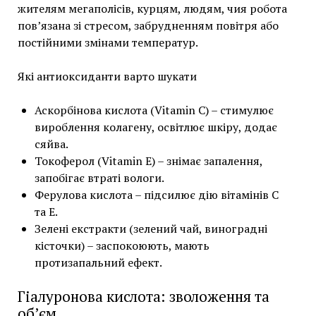
жителям мегаполісів, курцям, людям, чия робота
пов’язана зі стресом, забрудненням повітря або
постійними змінами температур.
Які антиоксиданти варто шукати
Аскорбінова кислота (Vitamin C) – стимулює
вироблення колагену, освітлює шкіру, додає
сяйва.
Токоферол (Vitamin E) – знімає запалення,
запобігає втраті вологи.
Ферулова кислота – підсилює дію вітамінів С
та Е.
Зелені екстракти (зелений чай, виноградні
кісточки) – заспокоюють, мають
протизапальний ефект.
Гіалуронова кислота: зволоження та
об’єм