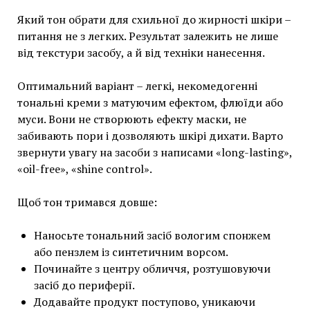
Який тон обрати для схильної до жирності шкіри –
питання не з легких. Результат залежить не лише
від текстури засобу, а й від техніки нанесення.
Оптимальний варіант – легкі, некомедогенні
тональні креми з матуючим ефектом, флюїди або
муси. Вони не створюють ефекту маски, не
забивають пори і дозволяють шкірі дихати. Варто
звернути увагу на засоби з написами «long-lasting»,
«oil-free», «shine control».
Щоб тон тримався довше:
Наносьте тональний засіб вологим спонжем
або пензлем із синтетичним ворсом.
Починайте з центру обличчя, розтушовуючи
засіб до периферії.
Додавайте продукт поступово, уникаючи