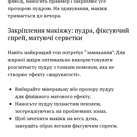
флюїд, наносить праймер і закріплює усе
прозорою пудрою. На здивування, макіяж
тримається до вечора.
Закріплення макіяжу: пудра, фіксуючий
спрей, матуючі серветки
Навіть найкращий тон потребує “замикання”. Для
жирної шкіри оптимально використовувати
розсипчасту пудру з тонким помелом, яка не
створює ефекту «шаруватості».
Вибирайте мінеральну або прозору пудру
для фінішного матового ефекту.
Наносьте пудру пухнастим пензлем,
зосереджуючись на проблемних зонах.
Щоб зачепити макіяж на весь день,
завершіть образ легким фіксуючим спреєм.