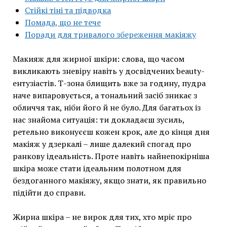
Стійкі тіні та підводка
Помада, що не тече
Поради для тривалого збереження макіяжу
Макияж для жирної шкіри: слова, що часом
викликають зневіру навіть у досвідчених beauty-
ентузіастів. Т-зона блищить вже за годину, пудра
наче випаровується, а тональний засіб зникає з
обличчя так, ніби його й не було. Для багатьох із
нас знайома ситуація: ти докладаєш зусиль,
ретельно виконуєєш кожен крок, але до кінця дня
макіяж у дзеркалі – лише далекий спогад про
ранкову ідеальність. Проте навіть найнепокірніша
шкіра може стати ідеальним полотном для
бездоганного макіяжу, якщо знати, як правильно
підійти до справи.
Жирна шкіра – не вирок для тих, хто мріє про