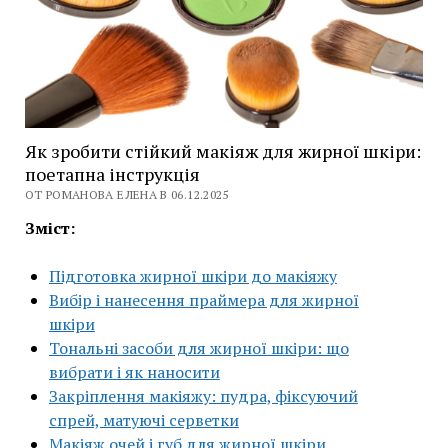
Як зробити стійкий макіяж для жирної шкіри:
поетапна інструкція
ОТ РОМАНОВА ЕЛЕНА В 06.12.2025
Зміст:
Підготовка жирної шкіри до макіяжу
Вибір і нанесення праймера для жирної
шкіри
Тональні засоби для жирної шкіри: що
вибрати і як наносити
Закріплення макіяжу: пудра, фіксуючий
спрей, матуючі серветки
Макіяж очей і губ для жирної шкіри